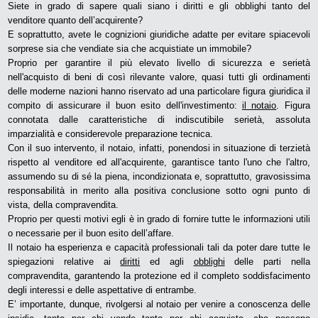
Siete in grado di sapere quali siano i diritti e gli obblighi tanto del
venditore quanto dell’acquirente?
E soprattutto, avete le cognizioni giuridiche adatte per evitare spiacevoli
sorprese sia che vendiate sia che acquistiate un immobile?
Proprio per garantire il più elevato livello di sicurezza e serietà
nell'acquisto di beni di così rilevante valore, quasi tutti gli ordinamenti
delle moderne nazioni hanno riservato ad una particolare figura giuridica il
compito di assicurare il buon esito dell'investimento:
il notaio
. Figura
connotata dalle caratteristiche di indiscutibile serietà, assoluta
imparzialità e considerevole preparazione tecnica.
Con il suo intervento, il notaio, infatti, ponendosi in situazione di terzietà
rispetto al venditore ed all'acquirente, garantisce tanto l'uno che l'altro,
assumendo su di sé la piena, incondizionata e, soprattutto, gravosissima
responsabilità in merito alla positiva conclusione sotto ogni punto di
vista, della compravendita.
Proprio per questi motivi egli è in grado di fornire tutte le informazioni utili
o necessarie per il buon esito dell’affare.
Il notaio ha esperienza e capacità professionali tali da poter dare tutte le
spiegazioni relative ai
diritti
ed agli
obblighi
delle parti nella
compravendita, garantendo la protezione ed il completo soddisfacimento
degli interessi e delle aspettative di entrambe.
E’ importante, dunque, rivolgersi al notaio per venire a conoscenza delle