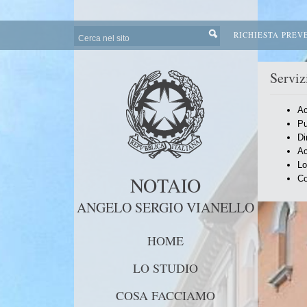
RICHIESTA PREV
Serviz
Ac
Pu
Di
Ac
Lo
NOTAIO
Co
ANGELO SERGIO VIANELLO
HOME
LO STUDIO
COSA FACCIAMO